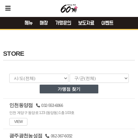
메뉴
매장
가맹문의
보도자료
이벤트
STORE
인천동양점
032-553-6066
인천 계양구 동양로 123 (동양동) 1층 103호
VIEW
광주광천농성점
062-367-6032