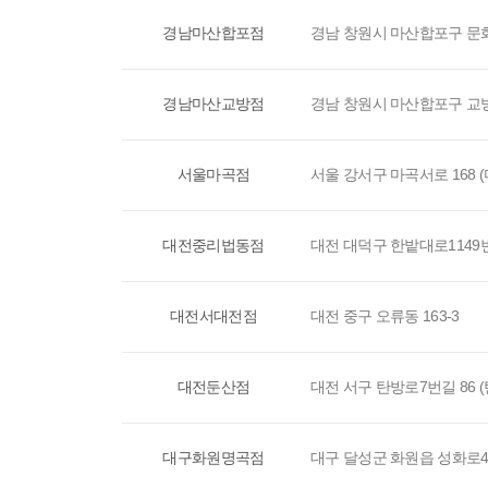
경남마산합포점
경남 창원시 마산합포구 문화북
경남마산교방점
경남 창원시 마산합포구 교방시
서울마곡점
서울 강서구 마곡서로 168
대전중리법동점
대전 대덕구 한밭대로1149번길
대전서대전점
대전 중구 오류동 163-3
대전둔산점
대전 서구 탄방로7번길 86 (
대구화원명곡점
대구 달성군 화원읍 성화로4길