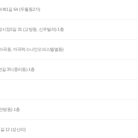
1길 64 (두월동2가)
장2길 31 (교방동, 신우빌라) 1층
 (마곡동, 마곡럭스나인오피스텔엘동)
 35 (중리동) 1층
탄방동) 1층
 12 (성산리)