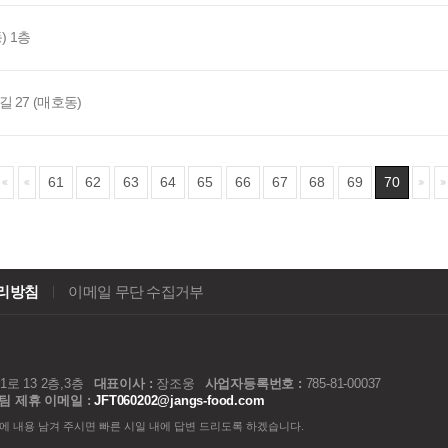
) 1층
 27 (매호동)
61
62
63
64
65
66
67
68
69
70
리방침
이메일 무단 수집거부
 13 2층,3층
대표이사 :
장조웅
사업자등록번호 :
785-81-00037
팀 제휴 이메일 :
JFT060202@jangs-food.com
에 내용 남겨 주시면 빠른 시일 내에 답변 드리도록 하겠습니다.