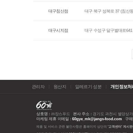
대구침산점
대구 북구 성북로 37 (침산동
대구시지점
대구 수성구 달구벌대로641길
관리자
원산지
알레르기 성분
개인정보처
상호명 :
㈜장스푸드
본사 주소 :
경기도 과천시 별양상가1로
마케팅 제휴 이메일 :
60gye_mk@jangs-food.com
구매
제품 및 서비스 관련 불만사항은 홈페이지 상단의
'고객센터' 게시판