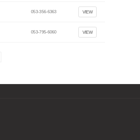
053-356-6363
VIEW
053-795-6060
VIEW