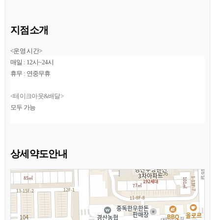
지점소개
<운영 시간>
매일 : 12시~24시
휴무 : 연중무휴
<테이크아웃&배달>
모두 가능
상세약도안내