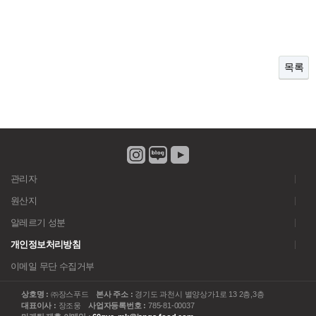
목록
관리자
원산지
알레르기 성분
개인정보처리방침
이메일 무단 수집거부
상호명 :
㈜장스푸드
본사 주소 :
경기도 과천시 별양상가1로 13 2층,3층
대표이사 :
장조웅
사업자등록번호 :
785-81-00037