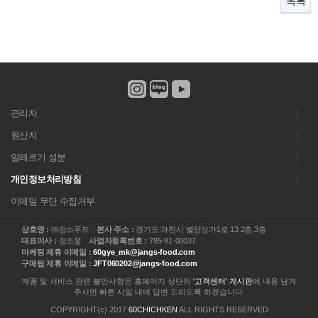
목록
관리자
원산지
알레르기 성분
개인정보처리방침
이메일 무단 수집거부
상호명 :
㈜장스푸드
본사 주소 :
경기도 과천시 별양상가1로 13 2층,3층
대표이사 :
장조웅
사업자등록번호 :
785-81-00037
마케팅 제휴 이메일 :
60gye_mk@jangs-food.com
구매팀 제휴 이메일 :
JFT060202@jangs-food.com
제품 및 서비스 관련 불만사항은 홈페이지 상단의
'고객센터' 게시판
에 내용 남겨
주시면 빠른 시일 내에 답변 드리도록 하겠습니다.
COPYRIGHT(c) 2017
60CHICHKEN
ALL RIGHTS RESERVED