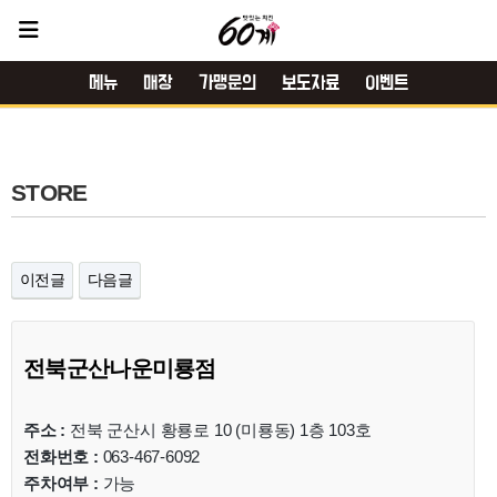
메뉴
매장
가맹문의
보도자료
이벤트
STORE
이전글
다음글
전북군산나운미룡점
주소 :
전북 군산시 황룡로 10 (미룡동) 1층 103호
전화번호 :
063-467-6092
주차여부 :
가능