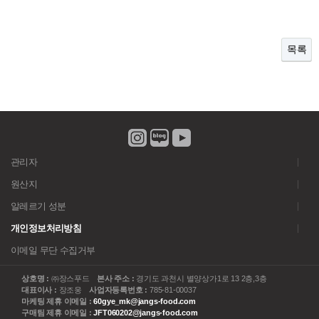
목록
관리자
원산지
알레르기 성분
개인정보처리방침
이메일 무단 수집거부
상호명 :
㈜장스푸드
본사 주소 :
경기도 과천시 별양상가1로 13 2층,3층
대표이사 :
장조웅
사업자등록번호 :
785-81-00037
마케팅 제휴 이메일 :
60gye_mk@jangs-food.com
구매팀 제휴 이메일 :
JFT060202@jangs-food.com