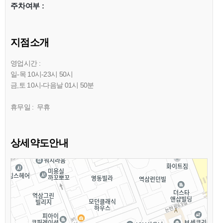
주차여부 :
지점소개
영업시간 :
일-목 10시-23시 50시
금,토 10시-다음날 01시 50분
휴무일 : 무휴
상세약도안내