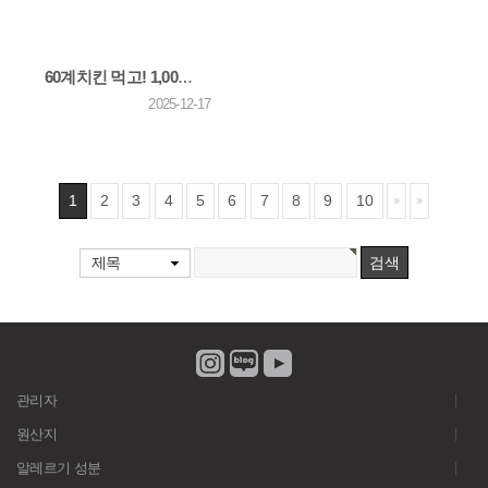
60계치킨 먹고! 1,000만원 받자! 25년 11월 이벤트 당첨자 발표
2025-12-17
1
2
3
4
5
6
7
8
9
10
제목
관리자
원산지
알레르기 성분