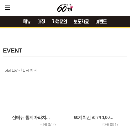
메뉴
매장
가맹문의
보도자료
이벤트
EVENT
Total 167건
1 페이지
신메뉴 참지마라치킨 주문하기!
60계치킨 먹고! 1,000만원 받자! 26년 5월 이벤트 당첨자 발표
2026-07-27
2026-06-17