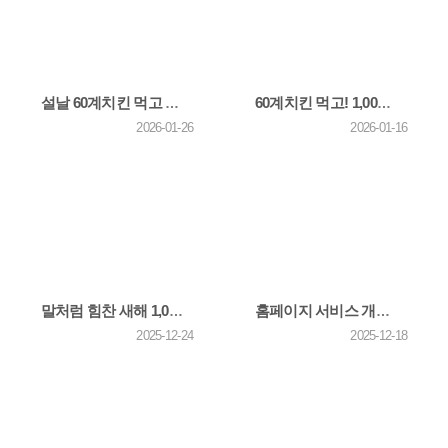
설날 60계치킨 먹고 1,000만원 받으란 말이야+카카오채널 친구 추가하고 쫀득치즈볼 받자! 26년 2월 이…
60계치킨 먹고! 1,000만원 받자! 25년 12월 이벤트 당첨자 발표
2026-01-26
2026-01-16
말처럼 힘찬 새해 1,000만원 받고!+카카오채널 친구 추가하고 쫀득치즈볼 받자! 26년 1월 이벤트
홈페이지 서비스 개편 안내
2025-12-24
2025-12-18