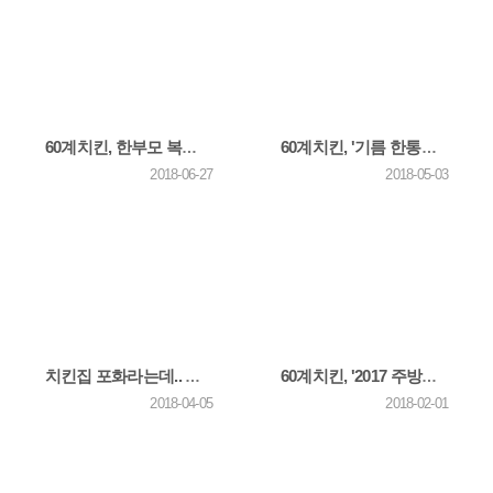
60계치킨, 한부모 복지시설에 '사랑의 치킨 나눔' 봉사
60계치킨, '기름 한통에 60마리만', 역발상 치킨 통했다
2018-06-27
2018-05-03
치킨집 포화라는데.. 60계는 어떻게 급성장했을까
60계치킨, '2017 주방문화 개선 우수기관 식약처장 표창' 받아
2018-04-05
2018-02-01