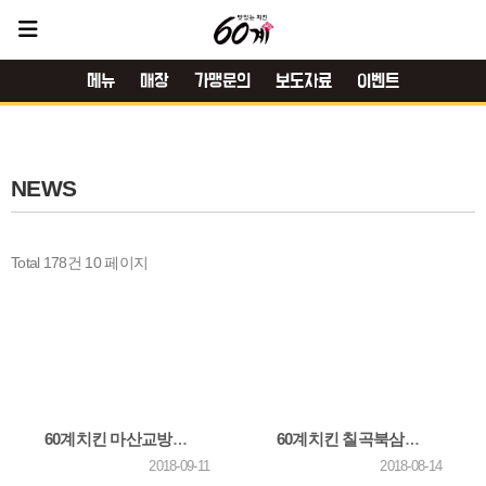
메뉴
매장
가맹문의
보도자료
이벤트
NEWS
Total 178건
10 페이지
60계치킨 마산교방점, 지역 아동보육시설에 '사랑의 치킨나눔' 봉사활동 진행
60계치킨 칠곡북삼점, 지역 소외계층에 '사랑의 치킨나눔' 봉사활동
2018-09-11
2018-08-14