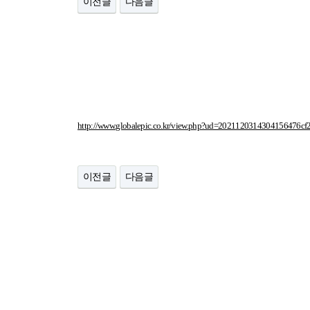
이전글
다음글
http://www.globalepic.co.kr/view.php?ud=2021120314304156476c
이전글
다음글