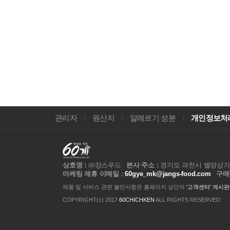
관리자
원산지
알레르기 성분
개인정보처
상호명 :
㈜장스푸드
본사 주소 :
경기도 과천시 별양상가1로
마케팅 제휴 이메일 :
60gye_mk@jangs-food.com
구매
제품 및 서비스 관련 불만사항은 홈페이지 상단의
'고객센터' 게시판
COPYRIGHT(c) 2017
60CHICHKEN
ALL RIGHTS RESERVED