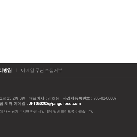
리방침
이메일 무단 수집거부
 13 2층,3층
대표이사 :
장조웅
사업자등록번호 :
785-81-00037
팀 제휴 이메일 :
JFT060202@jangs-food.com
에 내용 남겨 주시면 빠른 시일 내에 답변 드리도록 하겠습니다.