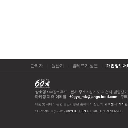
관리자
원산지
알레르기 성분
개인정보처
상호명 :
㈜장스푸드
본사 주소 :
경기도 과천시 별양상가1로
마케팅 제휴 이메일 :
60gye_mk@jangs-food.com
구매
제품 및 서비스 관련 불만사항은 홈페이지 상단의
'고객센터' 게시판
COPYRIGHT(c) 2017
60CHICHKEN
ALL RIGHTS RESERVED