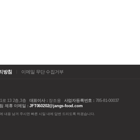
리방침
이메일 무단 수집거부
 13 2층,3층
대표이사 :
장조웅
사업자등록번호 :
785-81-00037
팀 제휴 이메일 :
JFT060202@jangs-food.com
에 내용 남겨 주시면 빠른 시일 내에 답변 드리도록 하겠습니다.