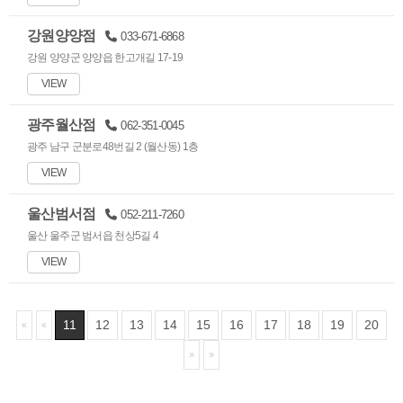
강원양양점
033-671-6868
강원 양양군 양양읍 한고개길 17-19
VIEW
광주월산점
062-351-0045
광주 남구 군분로48번길 2 (월산동) 1층
VIEW
울산범서점
052-211-7260
울산 울주군 범서읍 천상5길 4
VIEW
11
12
13
14
15
16
17
18
19
20