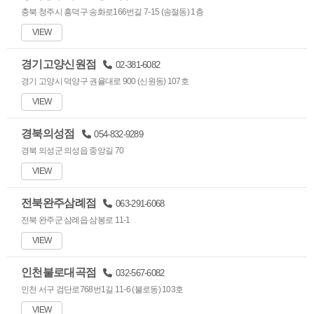
충북 청주시 흥덕구 송화로166번길 7-15 (송절동) 1층
VIEW
경기고양신원점
02-381-6082
경기 고양시 덕양구 권율대로 900 (신원동) 107호
VIEW
경북의성점
054-832-9289
경북 의성군 의성읍 중앙길 70
VIEW
전북완주삼례점
063-291-6068
전북 완주군 삼례읍 삼봉로 11-1
VIEW
인천불로대곡점
032-567-6082
인천 서구 검단로768번1길 11-6 (불로동) 103호
VIEW