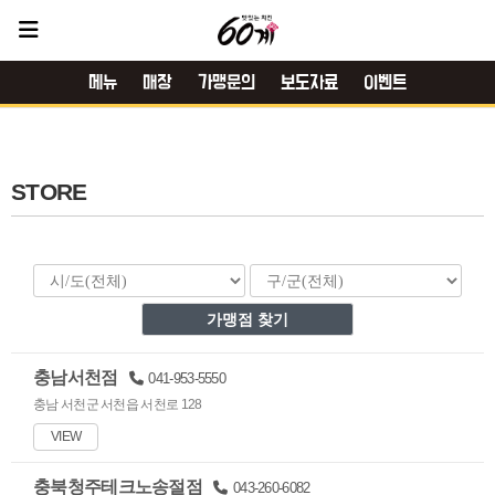
메뉴
매장
가맹문의
보도자료
이벤트
STORE
충남서천점
041-953-5550
충남 서천군 서천읍 서천로 128
VIEW
충북청주테크노송절점
043-260-6082