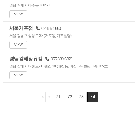
경남 거제시 아주동 1685-1
VIEW
서울개포점
02-459-9660
서울 강남구 삼성로 38 (개포동, 개포빌딩)
VIEW
경남김해장유점
055-339-6079
경남 김해시 대청로210번길 20 (대청동, 비전타워빌딩) 1층 105호
VIEW
71
72
73
74