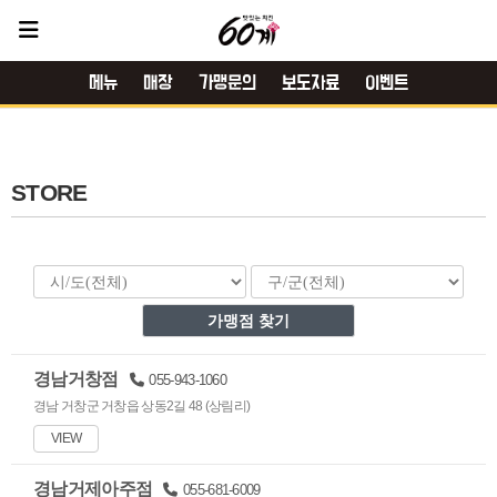
메뉴
매장
가맹문의
보도자료
이벤트
STORE
경남거창점
055-943-1060
경남 거창군 거창읍 상동2길 48 (상림리)
VIEW
경남거제아주점
055-681-6009