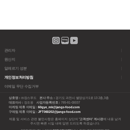
관리자
원산지
알레르기 성분
개인정보처리방침
이메일 무단 수집거부
상호명 :
㈜장스푸드
본사 주소 :
경기도 과천시 별양상가1로 13 2층,3층
대표이사 :
장조웅
사업자등록번호 :
785-81-00037
마케팅 제휴 이메일 :
60gye_mk@jangs-food.com
구매팀 제휴 이메일 :
JFT060202@jangs-food.com
제품 및 서비스 관련 불만사항은 홈페이지 상단의
'고객센터' 게시판
에 내용 남겨
주시면 빠른 시일 내에 답변 드리도록 하겠습니다.