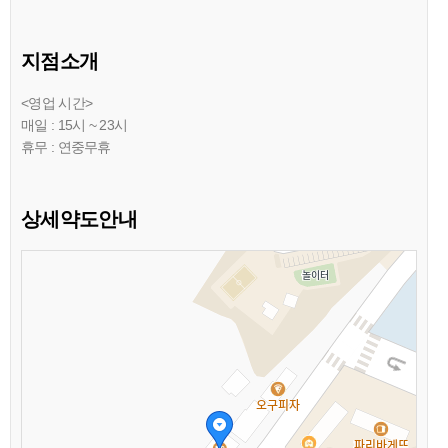
지점소개
<영업 시간>
매일 : 15시 ~ 23시
휴무 : 연중무휴
상세약도안내