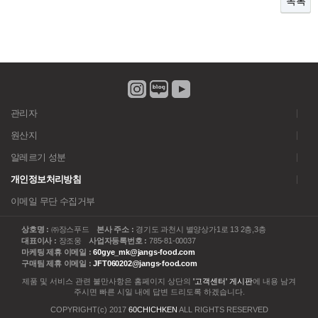
목록
관리자
원산지
알레르기 성분
개인정보처리방침
이메일 무단 수집거부
상호명 :
㈜장스푸드
본사 주소 :
경기도 과천시 별양상가1로 13 2층,3층
대표이사 :
장조웅
사업자등록번호 :
785-81-00037
마케팅 제휴 이메일 :
60gye_mk@jangs-food.com
구매팀 제휴 이메일 :
JFT060202@jangs-food.com
제품 및 서비스 관련 불만사항은 홈페이지 상단의
'고객센터' 게시판
에 내용 남겨
주시면 빠른 시일 내에 답변 드리도록 하겠습니다.
COPYRIGHT(c) 2017
60CHICHKEN
ALL RIGHTS RESERVED