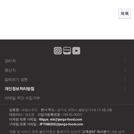
목록
관리자
원산지
알레르기 성분
개인정보처리방침
이메일 무단 수집거부
상호명 :
㈜장스푸드
본사 주소 :
경기도 과천시 별양상가1로 13 2층,3층
대표이사 :
장조웅
사업자등록번호 :
785-81-00037
마케팅 제휴 이메일 :
60gye_mk@jangs-food.com
구매팀 제휴 이메일 :
JFT060202@jangs-food.com
제품 및 서비스 관련 불만사항은 홈페이지 상단의
'고객센터' 게시판
에 내용 남겨