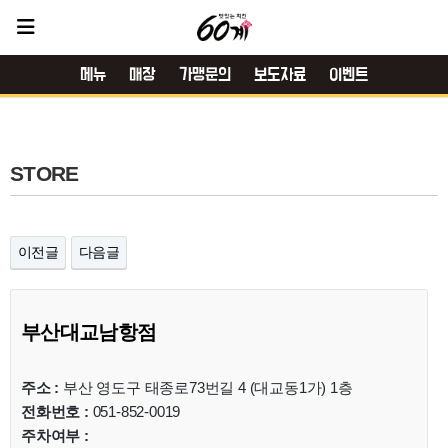
메뉴
매장
가맹문의
보도자료
이벤트
STORE
이전글
다음글
부산대교남항점
주소 :
부산 영도구 태종로73번길 4 (대교동1가) 1층
전화번호 :
051-852-0019
주차여부 :